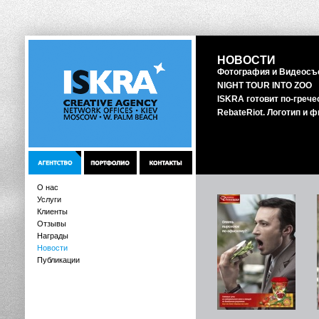
НОВОСТИ
Фотография и Видеосъе
NIGHT TOUR INTO ZOO
ISKRA готовит по-гречес
RebateRiot. Логотип и 
О нас
Услуги
Клиенты
Отзывы
Награды
Новости
Публикации