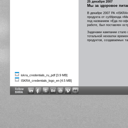
25 декабря 2007
Мы за здоровое пита
В декабре 2007 РА «ISKRA
продукта от суббренда «М
под названием «Еда по-оф
работе, был поставлен ос
Задачами кампании стало 
тотальной нехватки време
продуктов, создаваемых т
iskra_credentials_ru_pdf [3.9 MB]
ISKRA_credentials_logo_en [4.5 MB]