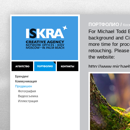
ПОРТФОЛИО
/
Кос
For Michael Todd B
background and C
more time for proc
retouching.
Please
the
website:
http://www.michae
More about ONLINE
Брендинг
Коммуникация
see the link
Продакшен
Фотография
For start your ord
Видеосъемка
clients@iskracreat
Иллюстрация