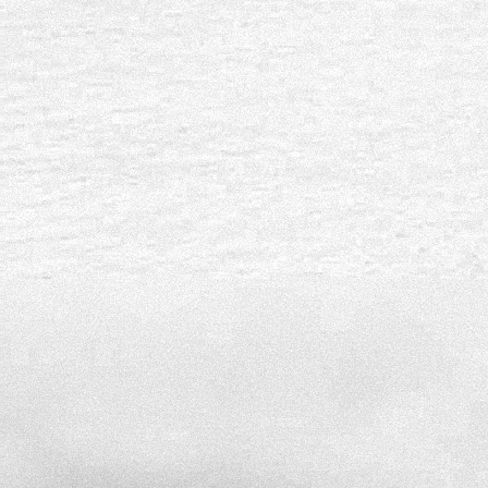
RebateRiot. Логотип