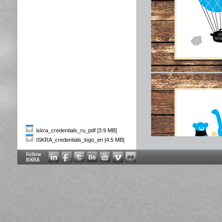
iskra_credentials_ru_pdf [3.9 MB]
ISKRA_credentials_logo_en [4.5 MB]