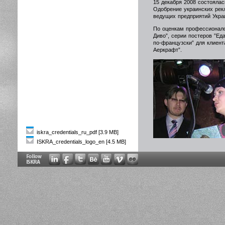
15 декабря 2008 состояла
Одобрение украинских рек
ведущих предприятий Укра
По оценкам профессионалов
Диво”, серии постеров ”Ед
по-французски” для клиент
Аеркрафт”.
iskra_credentials_ru_pdf [3.9 MB]
ISKRA_credentials_logo_en [4.5 MB]
Ирина Демидова и Богда