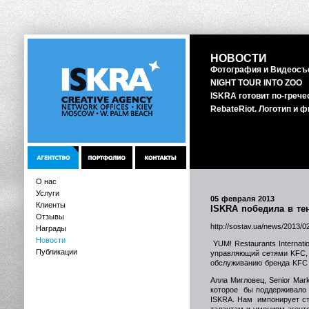
НОВОСТИ
Фотография и Видеосъе
NIGHT TOUR INTO ZOO
ISKRA готовит по-гречес
RebateRiot. Логотип и 
О нас
Услуги
05 февраля 2013
Клиенты
ISKRA победила в те
Отзывы
http://sostav.ua/news/2013/0
Награды
Новости
YUM! Restaurants Internati
Публикации
управляющий сетями KFC, P
обслуживанию бренда KFC 
Алла Мигловец, Senior Mark
которое бы поддерживало 
ISKRA. Нам импонирует сти