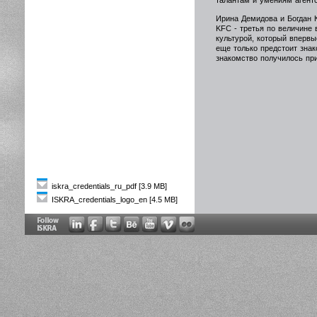
талантам и умениям агент
Ирина Демидова и Богдан К
KFC - третья по величине 
культурой, который впервы
еще только предстоит зна
знакомство получилось пр
iskra_credentials_ru_pdf [3.9 MB]
ISKRA_credentials_logo_en [4.5 MB]